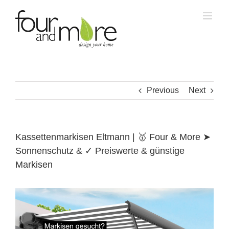
Skip
to
content
Previous
Next
Kassettenmarkisen Eltmann | 🥇 Four & More ➤
Sonnenschutz & ✓ Preiswerte & günstige
Markisen