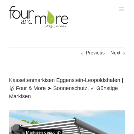
Skip
to
content
Previous
Next
Kassettenmarkisen Eggenstein-Leopoldshafen |
🥇 Four & More ➤ Sonnenschutz, ✓ Günstige
Markisen