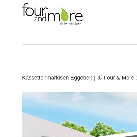
Skip
to
content
Kassettenmarkisen Eggebek | 🥇 Four & More