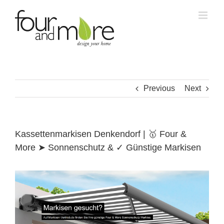
Skip
to
content
Previous
Next
Kassettenmarkisen Denkendorf | 🥇 Four &
More ➤ Sonnenschutz & ✓ Günstige Markisen