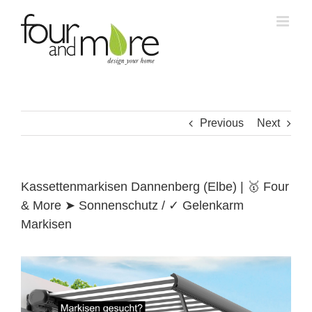
Skip
to
content
Previous
Next
Kassettenmarkisen Dannenberg (Elbe) | 🥇 Four
& More ➤ Sonnenschutz / ✓ Gelenkarm
Markisen