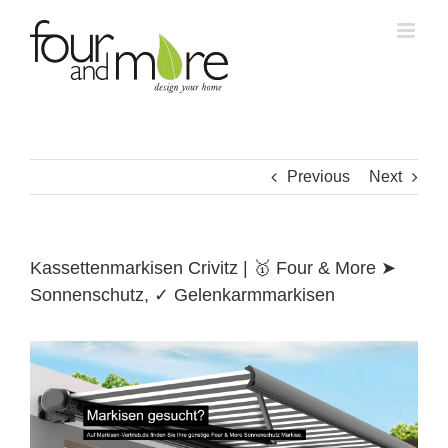
Skip
to
content
Previous
Next
Kassettenmarkisen Crivitz | 🥇 Four & More ➤
Sonnenschutz, ✓ Gelenkarmmarkisen