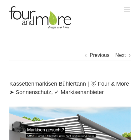
Skip
to
content
Previous
Next
Kassettenmarkisen Bühlertann | 🥇 Four & More
➤ Sonnenschutz, ✓ Markisenanbieter