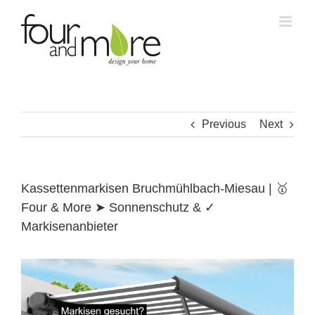
Skip
to
content
Previous
Next
Kassettenmarkisen Bruchmühlbach-Miesau | 🥇
Four & More ➤ Sonnenschutz & ✓
Markisenanbieter