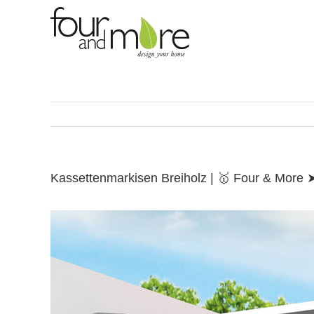
Skip
to
content
Kassettenmarkisen Breiholz | 🥇 Four & More