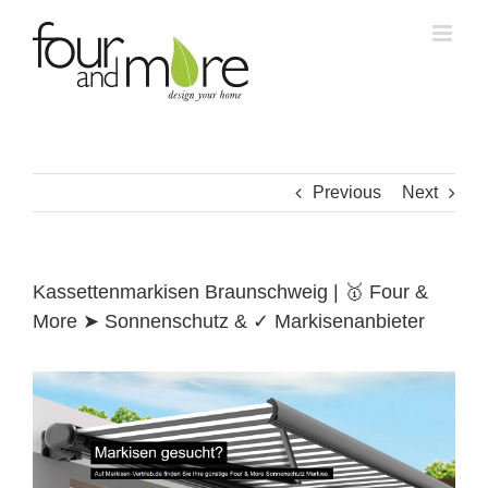
Skip
to
content
Previous
Next
Kassettenmarkisen Braunschweig | 🥇 Four &
More ➤ Sonnenschutz & ✓ Markisenanbieter