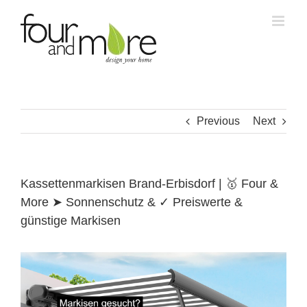
Skip
to
content
Previous
Next
Kassettenmarkisen Brand-Erbisdorf | 🥇 Four &
More ➤ Sonnenschutz & ✓ Preiswerte &
günstige Markisen