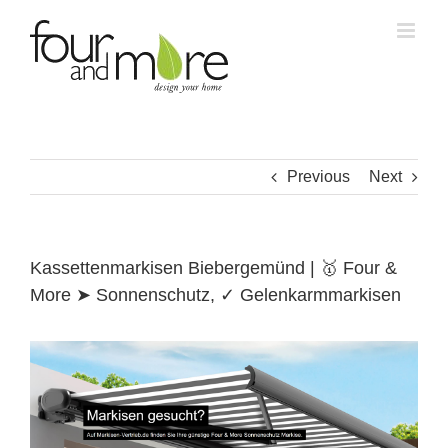
Skip
to
content
Previous
Next
Kassettenmarkisen Biebergemünd | 🥇 Four &
More ➤ Sonnenschutz, ✓ Gelenkarmmarkisen