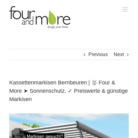
Skip
to
content
Previous
Next
Kassettenmarkisen Bernbeuren | 🥇 Four &
More ➤ Sonnenschutz, ✓ Preiswerte & günstige
Markisen