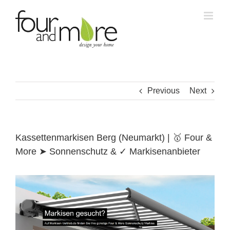
Skip
to
content
Previous
Next
Kassettenmarkisen Berg (Neumarkt) | 🥇 Four &
More ➤ Sonnenschutz & ✓ Markisenanbieter