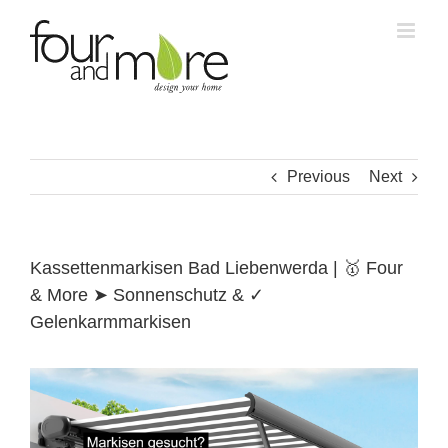
Skip
to
content
Previous
Next
Kassettenmarkisen Bad Liebenwerda | 🥇 Four
& More ➤ Sonnenschutz & ✓
Gelenkarmmarkisen