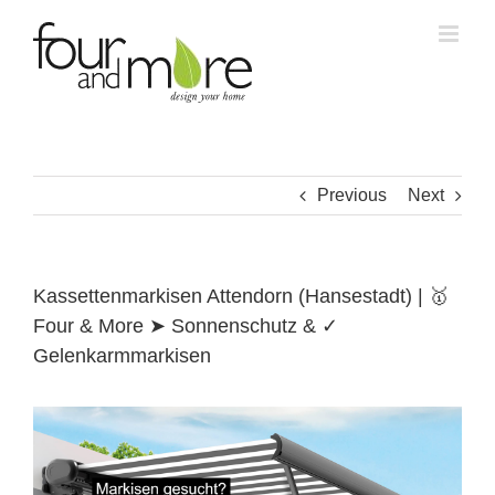
Skip
to
content
Previous
Next
Kassettenmarkisen Attendorn (Hansestadt) | 🥇
Four & More ➤ Sonnenschutz & ✓
Gelenkarmmarkisen