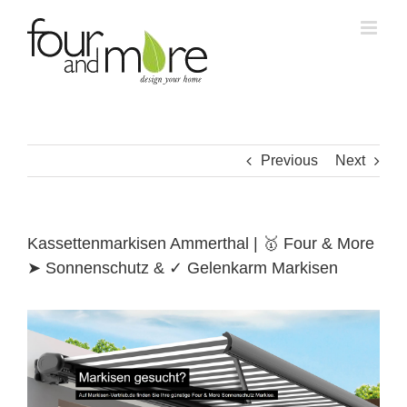
Skip
to
content
Previous
Next
Kassettenmarkisen Ammerthal | 🥇 Four & More
➤ Sonnenschutz & ✓ Gelenkarm Markisen